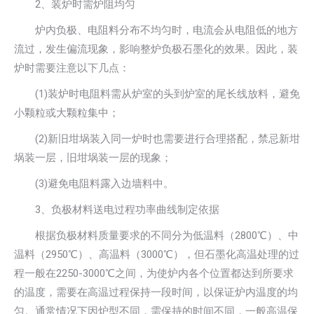
2、装炉时需炉阻均匀
炉内负极、电阻料分布不均匀时，电流会从电阻低的地方
流过，发生偏流现象，影响整炉负极石墨化的效果。因此，装
炉时需要注意以下几点：
(1)装炉时电阻料需从炉室的头到炉室的尾长线放料，避免
小颗粒或大颗粒集中；
(2)新旧坩埚装入同一炉时也需要进行合理搭配，禁忌新坩
埚装一层，旧坩埚装一层的现象；
(3)避免电阻料露入边墙料中。
3、负极材料送电过程功率曲线制定依据
根据负极材料质量要求的不同分为低温料（2800℃）、中
温料（2950℃）、高温料（3000℃），但石墨化高温处理的过
程一般在2250-3000℃之间，为使炉内各个位置都达到所要求
的温度，需要在高温过程保持一段时间，以保证炉内温度的均
匀。通常情况下因炉型不同，需保持的时间不同，一般高温保