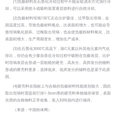
(1)负极材料在石墨化冷却过程中不能采取浇水方式强行冷
却，可以采用抓斗或吸料装置逐层抓料进行自然冷却。
(2)负极材料坩埚150℃左右出炉最佳，过早取出坩埚，会
因温度过高，导致负极材料氧化，比表面积增大，也可能会导
致坩埚氧化损坏。过晚取出坩埚，也会使负极粉材料氧化，比
表面积增大，生产周期变长，增加生产成本。
(3)在石墨化3000℃高温下，除C元素以外其他元素均气化
排出，但仍会有少量杂质在冷却过程中吸附在负极表层。出炉
时坩埚表层会形成一层粗糙的硬壳，高灰分、高挥发分的物料
形成的硬壳料更多，选择低灰、低挥发分的辅料也是基于此原
因。
(4)硬壳料在指标上与合格的负极材料性能差别较大，因此
取出坩埚时需提前打掉1-5mm厚的硬壳料单独储存保管，表面
光滑的合格物料正常收集，装入到吨袋内进行储存。
（来源：中国粉体网）