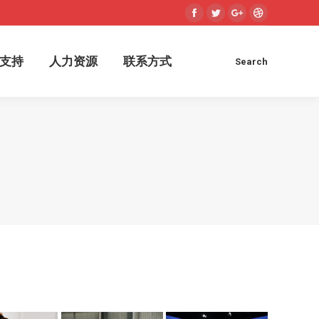
Facebook
Twitter
Google+
Dribbble
支持
人力资源
联系方式
Search
Search: