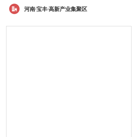
河南·宝丰·高新产业集聚区