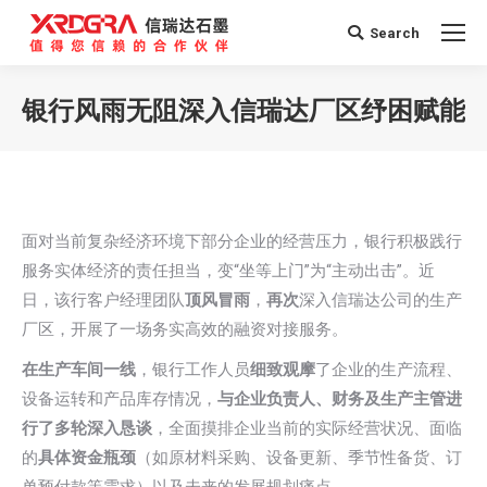
Search
Search:
银行风雨无阻深入信瑞达厂区纾困赋能
您在这里：
面对当前复杂经济环境下部分企业的经营压力，银行积极践行
服务实体经济的责任担当，变“坐等上门”为“主动出击”。近
日，该行客户经理团队
顶风冒雨
，
再次
深入信瑞达公司的生产
厂区，开展了一场务实高效的融资对接服务。
在生产车间一线
，银行工作人员
细致观摩
了企业的生产流程、
设备运转和产品库存情况，
与企业负责人、财务及生产主管进
行了多轮深入恳谈
，全面摸排企业当前的实际经营状况、面临
的
具体资金瓶颈
（如原材料采购、设备更新、季节性备货、订