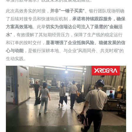
单预付款等需求）以及未来的发展规划痛点。
此次高效务实的对接，
并非“一锤子买卖”
。银行团队现场明确
了后续对接专员和快速响应机制，
承诺将持续跟踪服务，确保
方案高效落地
。此举
切实为信瑞达公司注入了亟需的“金融活
水”
，有效缓解了其短期经营压力，保障了生产线的稳定运行
和订单的按时交付，
显著增强了企业抵御风险、稳健发展的信
心与动能
，是银行深耕本地、与企业“风雨同舟、共克时艰”的
生动实践。