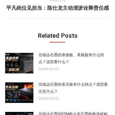
航
文
平凡岗位见担当：陈仕龙主动清淤诠释责任感
未
章：
来
的
文
Related Posts
章：
信瑞达石墨的承烧板、承载板有什么特
点？选型看什么？
2026年8月7日
信瑞达石墨的承压板有什么特点？选型要
注意什么？
2026年8月5日
信瑞达石墨的EDM电火花石墨电极选材标