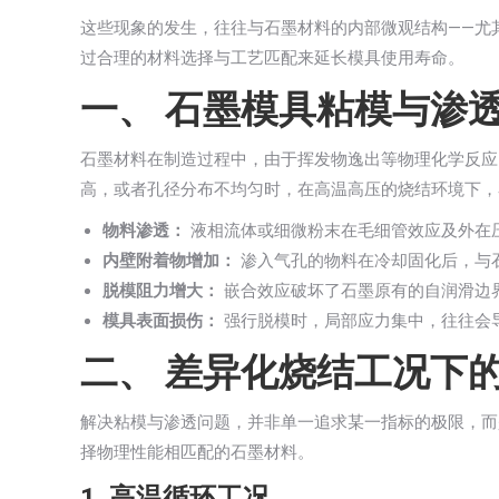
这些现象的发生，往往与石墨材料的内部微观结构——尤
过合理的材料选择与工艺匹配来延长模具使用寿命。
一、 石墨模具粘模与渗
石墨材料在制造过程中，由于挥发物逸出等物理化学反应
高，或者孔径分布不均匀时，在高温高压的烧结环境下，
物料渗透：
液相流体或细微粉末在毛细管效应及外在
内壁附着物增加：
渗入气孔的物料在冷却固化后，与
脱模阻力增大：
嵌合效应破坏了石墨原有的自润滑边
模具表面损伤：
强行脱模时，局部应力集中，往往会
二、 差异化烧结工况下
解决粘模与渗透问题，并非单一追求某一指标的极限，而
择物理性能相匹配的石墨材料。
1. 高温循环工况