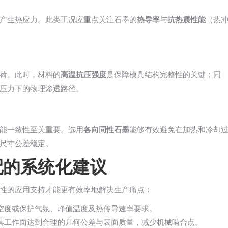
产生热应力。此类工况应重点关注石墨的
热导率
与
抗热震性能
（热
荷。此时，材料的
高温抗压强度
是保障模具结构完整性的关键；同
压力下的物理渗透路径。
能一致性至关重要。选用
各向同性石墨
能够有效避免在加热和冷却
尺寸公差稳定。
配的系统化建议
性的应用支持才能更有效率地解决生产痛点：
空度或保护气氛、峰值温度及热传导速率要求。
具工作面达到合理的几何公差与表面质量，减少机械啮合点。