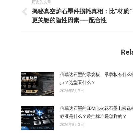
历史的文章
章
揭秘真空炉石墨件损耗真相：比“材质”
历
更关键的隐性因素——配合性
导
史
的
航
文
章：
Rel
信瑞达石墨的承烧板、承载板有什么
点？选型看什么？
2026年8月7日
信瑞达石墨的EDM电火花石墨电极选
标准是什么？质控标准是怎样的？
2026年8月3日