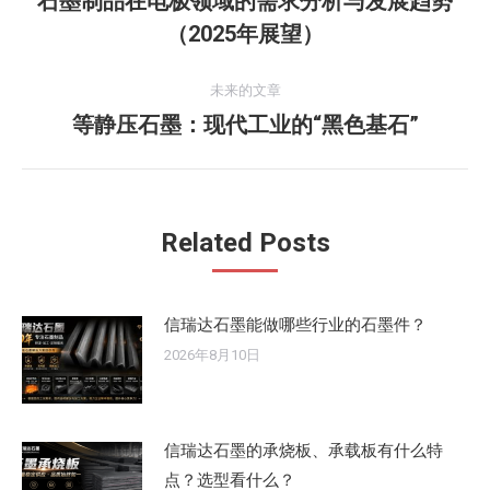
石墨制品在电极领域的需求分析与发展趋势
历
（2025年展望）
导
史
的
航
未来的文章
文
等静压石墨：现代工业的“黑色基石”
未
章：
来
的
文
Related Posts
章：
信瑞达石墨能做哪些行业的石墨件？
2026年8月10日
信瑞达石墨的承烧板、承载板有什么特
点？选型看什么？