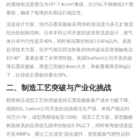
的腐蚀电流密度仅为10^-7 A/cm²量级，比316L不锈钢低3个数
量级，确保了电堆的长期运行稳定性。
流道设计方面，现代石墨双极板采用3D蛇形流道与多孔扩散层
结合的创新结构。日本丰田公司开发的波浪形流道设计，使气
体分布均匀性提升40%，同时将压降控制在15 kPa以内。表面
处理技术方面，化学气相沉积法制备的纳米碳涂层使接触角达
到140°，显著改善了水管理性能。美国Graftech公司开发的超
薄石墨双极板，厚度已突破0.8mm大关，单板重量降至80g以
下，比传统石墨板轻量化50%。
二、制造工艺突破与产业化挑战
精密模压成型工艺的突破使得石墨双极板量产成本大幅下降。
德国SGL Carbon公司开发的连续模压生产线，单线产能达到
30万片/年，成型周期缩短至120秒。浸渍工艺方面，新型酚醛
树脂体系的应用使孔隙率控制在0.5%以下，同时将弯曲强度提
升至45MPa。通过三次浸渍-固化循环，使双极板气密性达到