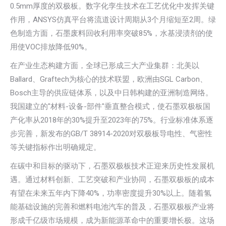
0.5mm厚度的双极板。数字化孪生技术在工艺优化中发挥关键
作用，ANSYS仿真平台将流道设计周期从3个月缩短至2周。绿
色制造方面，石墨废料回收利用率突破85%，水基浸渍剂的使
用使VOC排放降低90%。
在产业生态构建方面，全球已形成三大产业集群：北美以
Ballard、Graftech为核心的技术联盟，欧洲由SGL Carbon、
Bosch主导的供应链体系，以及中日韩构建的亚洲制造网络。
我国建立的"材料-设备-部件"垂直整合模式，使石墨双极板国
产化率从2018年的30%提升至2023年的75%。行业标准体系逐
步完善，新发布的GB/T 38914-2020对双极板导电性、气密性
等关键指标作出明确规定。
在碳中和目标的驱动下，石墨双极板技术正迎来历史性发展机
遇。通过材料创新、工艺突破和产业协同，石墨双极板的成本
有望在未来五年内下降40%，功率密度提升30%以上。随着氢
能基础设施的完善和燃料电池汽车的普及，石墨双极板产业将
形成千亿级市场规模，成为新能源革命中的重要增长极。这场