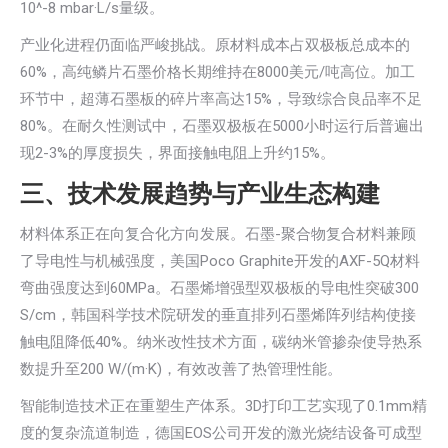
10^-8 mbar·L/s量级。
产业化进程仍面临严峻挑战。原材料成本占双极板总成本的
60%，高纯鳞片石墨价格长期维持在8000美元/吨高位。加工
环节中，超薄石墨板的碎片率高达15%，导致综合良品率不足
80%。在耐久性测试中，石墨双极板在5000小时运行后普遍出
现2-3%的厚度损失，界面接触电阻上升约15%。
三、技术发展趋势与产业生态构建
材料体系正在向复合化方向发展。石墨-聚合物复合材料兼顾
了导电性与机械强度，美国Poco Graphite开发的AXF-5Q材料
弯曲强度达到60MPa。石墨烯增强型双极板的导电性突破300
S/cm，韩国科学技术院研发的垂直排列石墨烯阵列结构使接
触电阻降低40%。纳米改性技术方面，碳纳米管掺杂使导热系
数提升至200 W/(m·K)，有效改善了热管理性能。
智能制造技术正在重塑生产体系。3D打印工艺实现了0.1mm精
度的复杂流道制造，德国EOS公司开发的激光烧结设备可成型