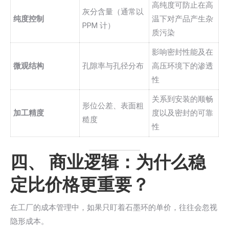
高纯度可防止在高
灰分含量（通常以
纯度控制
温下对产品产生杂
PPM 计）
质污染
影响密封性能及在
微观结构
孔隙率与孔径分布
高压环境下的渗透
性
关系到安装的顺畅
形位公差、表面粗
加工精度
度以及密封的可靠
糙度
性
四、 商业逻辑：为什么稳
定比价格更重要？
在工厂的成本管理中，如果只盯着石墨环的单价，往往会忽视
隐形成本。