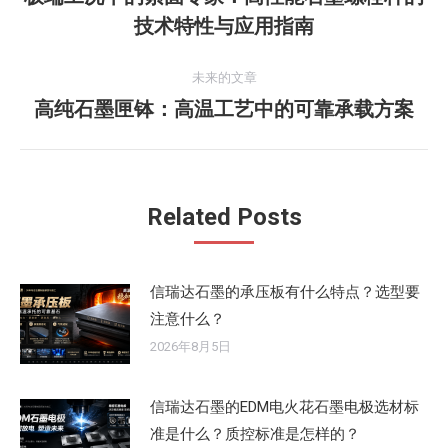
历
技术特性与应用指南
导
史
的
航
未来的文章
文
高纯石墨匣钵：高温工艺中的可靠承载方案
未
章：
来
的
文
Related Posts
章：
信瑞达石墨的承压板有什么特点？选型要
注意什么？
2026年8月5日
信瑞达石墨的EDM电火花石墨电极选材标
准是什么？质控标准是怎样的？