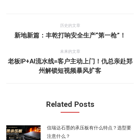
文
历史的文章
章
新地新篇：丰乾打响安全生产“第一枪”！
历
史
导
的
未来的文章
航
文
老板IP+AI流水线=客户主动上门！仇总亲赴郑
未
章：
州解锁短视频暴风扩客
来
的
文
章：
Related Posts
信瑞达石墨的承压板有什么特点？选型要
注意什么？