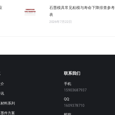
应
石墨模具常见粘模与寿命下降排查参考
表
2026年7月22日
航
联系我们
简介
手机:
15903687937
资讯
QQ:
原材料系列
1609378710
石墨件方案
邮箱: