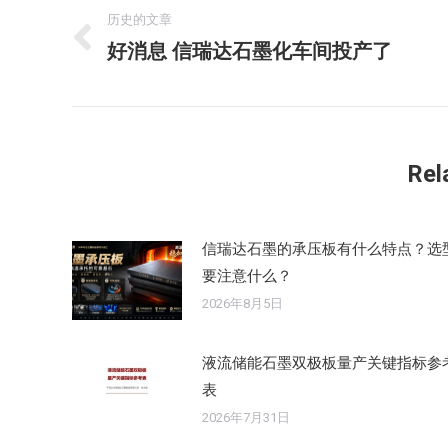
章
历史的文章
好消息 信瑞达石墨化车间投产了
历
导
史
的
航
文
章：
Rel
信瑞达石墨的承压板有什么特点？选
要注意什么？
2026年8月5日
液流储能石墨双极板量产关键指标参
表
2026年7月31日