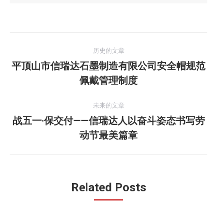
文
历史的文章
章
平顶山市信瑞达石墨制造有限公司安全帽规范
历
佩戴管理制度
导
史
的
航
未来的文章
文
战五一·保交付——信瑞达人以奋斗姿态书写劳
章：
未
动节最美篇章
来
的
文
章：
Related Posts