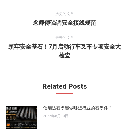
文
历史的文章
章
念师傅强调安全接线规范
历
史
导
的
未来的文章
航
文
筑牢安全基石！7月启动行车叉车专项安全大
未
章：
检查
来
的
文
章：
Related Posts
信瑞达石墨能做哪些行业的石墨件？
2026年8月10日