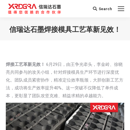
Search
Search:
信瑞达石墨焊接模具工艺革新见效！
您在这里：
焊接工艺革新见效！
6月29日，由王争光牵头，李金岭、徐晓
亮共同参与的攻关小组，针对焊接模具生产环节进行深度优
化。团队成员紧密协作，精准定位效率瓶颈，大胆创新工艺方
法，成功将生产效率提升40%。这一突破不仅降低了单件成
本，更彰显了团队攻坚克难、精益求精的卓越能力。