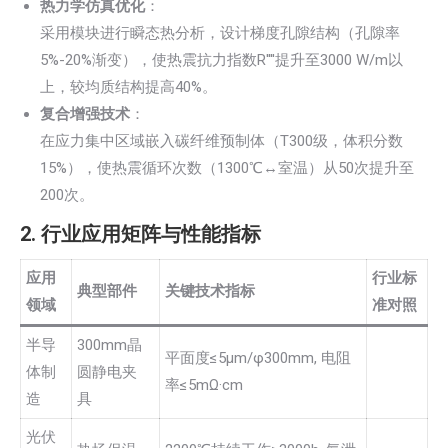
热力学仿真优化
：
采用模块进行瞬态热分析，设计梯度孔隙结构（孔隙率
5%-20%渐变），使热震抗力指数R''''提升至3000 W/m以
上，较均质结构提高40%。
复合增强技术
：
在应力集中区域嵌入碳纤维预制体（T300级，体积分数
15%），使热震循环次数（1300℃↔室温）从50次提升至
200次。
2. 行业应用矩阵与性能指标
应用
行业标
典型部件
关键技术指标
领域
准对照
半导
300mm晶
平面度≤5μm/φ300mm, 电阻
体制
圆静电夹
率≤5mΩ·cm
造
具
光伏