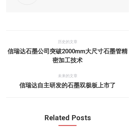
文
历史的文章
章
信瑞达石墨公司突破2000mm大尺寸石墨管精
历
密加工技术
导
史
的
航
未来的文章
文
信瑞达自主研发的石墨双极板上市了
未
章：
来
的
文
Related Posts
章：