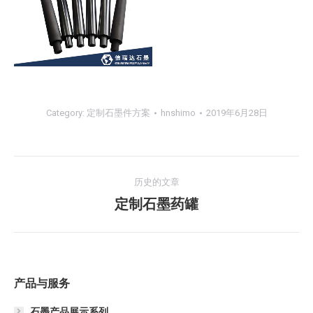
Category:
定制石墨件方案
hnshimo
2019年6月28日
项
历史的文章
目
定制石墨药罐
上
一
导
个
航
项
目：
产品与服务
石墨产品展示系列