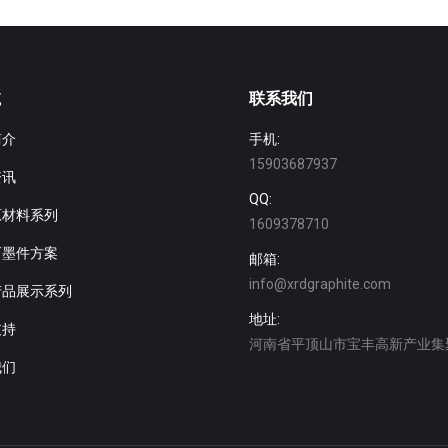
航
联系我们
简介
手机:
15903687937
资讯
QQ:
原材料系列
1609378710
石墨件方案
邮箱:
info@xrdgraphite.com
产品展示系列
地址:
支持
河南省平顶山市宝丰高新产业集
我们