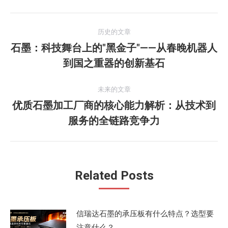
文
历史的文章
章
石墨：科技舞台上的"黑金子"——从春晚机器人
历
到国之重器的创新基石
导
史
的
航
未来的文章
文
优质石墨加工厂商的核心能力解析：从技术到
章：
未
服务的全链路竞争力
来
的
文
章：
Related Posts
信瑞达石墨的承压板有什么特点？选型要
注意什么？