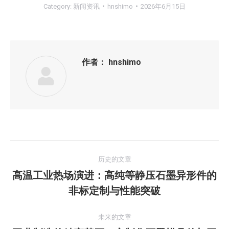
Category:
新闻资讯
hnshimo
2026年6月15日
作者：
hnshimo
文
历史的文章
章
高温工业热场演进：高纯等静压石墨异形件的
历
非标定制与性能突破
导
史
的
航
未来的文章
文