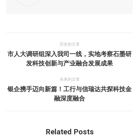
文
历史的文章
章
市人大调研组深入我司一线，实地考察石墨研
历
发科技创新与产业融合发展成果
导
史
的
航
未来的文章
文
银企携手迈向新篇！工行与信瑞达共探科技金
章：
未
融深度融合
来
的
文
章：
Related Posts