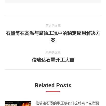
文
历史的文章
章
石墨筒在高温与腐蚀工况中的稳定应用解决方
历
案
导
史
的
航
未来的文章
文
信瑞达石墨开工大吉
未
章：
来
的
文
Related Posts
章：
信瑞达石墨的承压板有什么特点？选型要