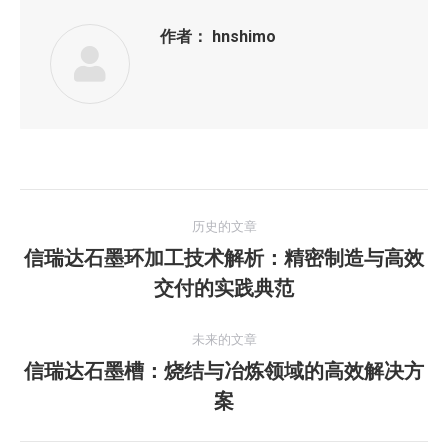
作者：
hnshimo
文
历史的文章
章
信瑞达石墨环加工技术解析：精密制造与高效
历
交付的实践典范
导
史
的
航
未来的文章
文
信瑞达石墨槽：烧结与冶炼领域的高效解决方
章：
未
案
来
的