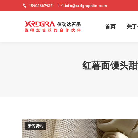
15903687937
info@xrdgraphite.com
首页
关
首页
关于
红薯面馒头甜
新闻资讯