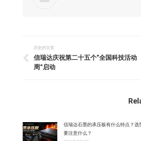
文
历史的文章
章
信瑞达庆祝第二十五个“全国科技活动
历
周”启动
导
史
的
航
文
章：
Rel
信瑞达石墨的承压板有什么特点？选
要注意什么？