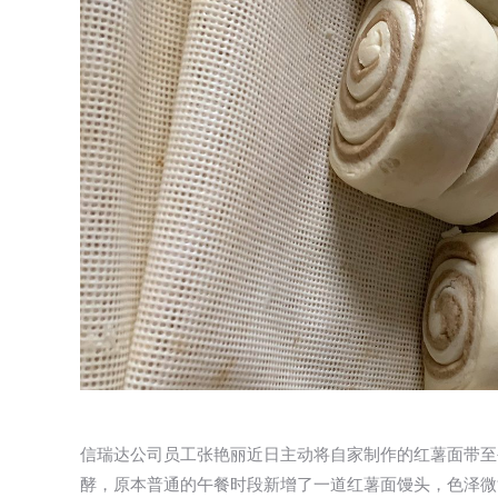
信瑞达公司员工张艳丽近日主动将自家制作的红薯面带至
酵，原本普通的午餐时段新增了一道红薯面馒头，色泽微