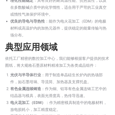
理化性能稳定
：具有良好的耐高温性能、抗热震性，以及
在多数酸碱介质中的化学惰性，适合用于严苛的工业真空
或惰性气体保护环境中。
优良的导电与导热性
：能作为电火花加工（EDM）的电极
材料或高温炉内的加热元器件，提供稳定的能量传输与热
场分布。
典型应用领域
依托工厂精密的数控加工中心，我们能够根据客户提供的技术
图纸，将大规格石墨原材料精准加工为各类成品组件：
光伏与半导体行业
：用于制造单晶硅生长炉内的热场部
件，如石墨坩埚、导流筒、加热器及支撑托盘。
有色金属连续铸造
：作为铜、铝等有色金属连铸工艺中的
结晶器与模具，表面光滑度高，热传导迅速。
电火花加工（EDM）
：作为精密模具制造中的电极材料，
放电损耗小，加工精度稳定。