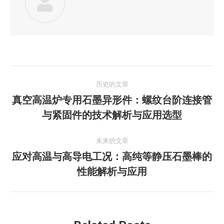
文
历史的文章
章
真空高温炉专用石墨异形件：螺纹台阶连接管
历
与紧固件的技术解析与应用选型
导
史
的
航
未来的文章
文
应对高温与高导电工况：高纯等静压石墨棒的
章：
未
性能解析与应用
来
的
文
章：