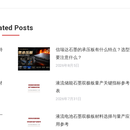
来
的
文
ated Posts
章：
特
信瑞达石墨的承压板有什么特点？选型
要注意什么？
2026年8月5日
材
液流储能石墨双极板量产关键指标参考
表
2026年7月31日
厂
液流电池石墨双极板材料选择与量产应
用参考