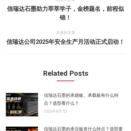
章
信瑞达石墨助力莘莘学子，金榜题名，前程似
历
锦！
导
史
的
航
未来的文章
文
信瑞达公司2025年安全生产月活动正式启动！
未
章：
来
的
文
Related Posts
章：
信瑞达石墨的承烧板、承载板有什么特
点？选型看什么？
2026年8月7日
信瑞达石墨的承压板有什么特点？选型要