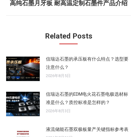
高纯石墨月牙板 耐高温定制石墨件产品介绍
未
章：
来
的
文
Related Posts
章：
信瑞达石墨的承压板有什么特点？选型要
注意什么？
2026年8月5日
信瑞达石墨的EDM电火花石墨电极选材标
准是什么？质控标准是怎样的？
2026年8月3日
液流储能石墨双极板量产关键指标参考表