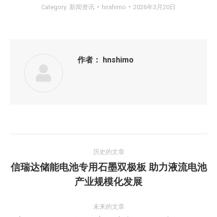
Category:
新闻资讯
hnshimo
2026年3月20日
作者：
hnshimo
文
历史的文章
章
信瑞达储能电池专用石墨双极板 助力液流电池
历
产业规模化发展
导
史
的
航
未来的文章
文