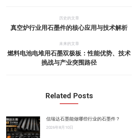
文
历史的文章
章
真空炉行业用石墨件的核心应用与技术解析
历
史
导
的
未来的文章
航
文
燃料电池电堆用石墨双极板：性能优势、技术
未
章：
挑战与产业突围路径
来
的
文
章：
Related Posts
信瑞达石墨能做哪些行业的石墨件？
2026年8月10日