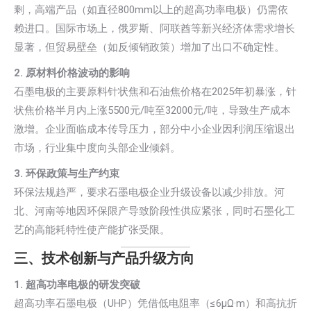
剩，高端产品（如直径800mm以上的超高功率电极）仍需依
赖进口。国际市场上，俄罗斯、阿联酋等新兴经济体需求增长
显著，但贸易壁垒（如反倾销政策）增加了出口不确定性。
2. 原材料价格波动的影响
石墨电极的主要原料针状焦和石油焦价格在2025年初暴涨，针
状焦价格半月内上涨5500元/吨至32000元/吨，导致生产成本
激增。企业面临成本传导压力，部分中小企业因利润压缩退出
市场，行业集中度向头部企业倾斜。
3. 环保政策与生产约束
环保法规趋严，要求石墨电极企业升级设备以减少排放。河
北、河南等地因环保限产导致阶段性供应紧张，同时石墨化工
艺的高能耗特性使产能扩张受限。
三、技术创新与产品升级方向
1. 超高功率电极的研发突破
超高功率石墨电极（UHP）凭借低电阻率（≤6μΩ·m）和高抗折