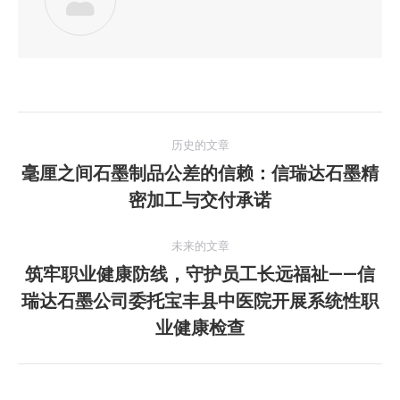
文
历史的文章
章
毫厘之间石墨制品公差的信赖：信瑞达石墨精
历
密加工与交付承诺
导
史
的
航
未来的文章
文
筑牢职业健康防线，守护员工长远福祉——信
章：
瑞达石墨公司委托宝丰县中医院开展系统性职
未
来
业健康检查
的
文
章：