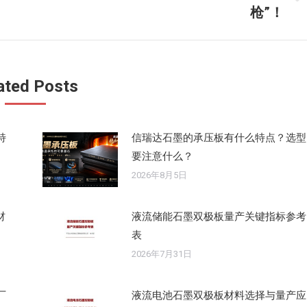
未
枪”！
来
的
文
章：
ated Posts
特
信瑞达石墨的承压板有什么特点？选型
要注意什么？
2026年8月5日
材
液流储能石墨双极板量产关键指标参考
表
2026年7月31日
厂
液流电池石墨双极板材料选择与量产应