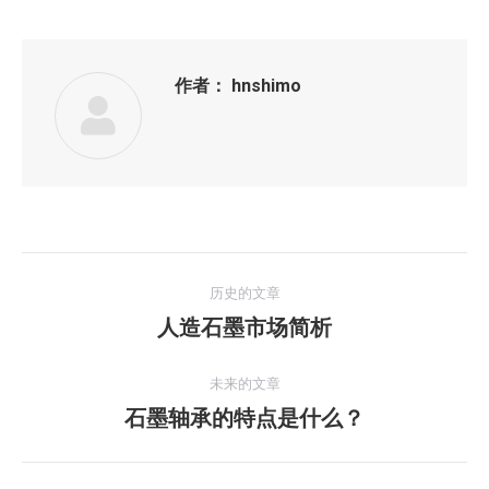
作者：
hnshimo
文
历史的文章
章
人造石墨市场简析
历
史
导
的
未来的文章
航
文
石墨轴承的特点是什么？
未
章：
来
的