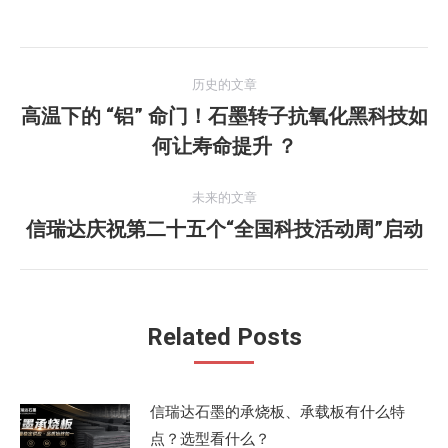
文
历史的文章
章
高温下的 “铝” 命门！石墨转子抗氧化黑科技如
历
何让寿命提升 ？
导
史
的
航
未来的文章
文
信瑞达庆祝第二十五个“全国科技活动周”启动
未
章：
来
的
文
Related Posts
章：
信瑞达石墨的承烧板、承载板有什么特
点？选型看什么？