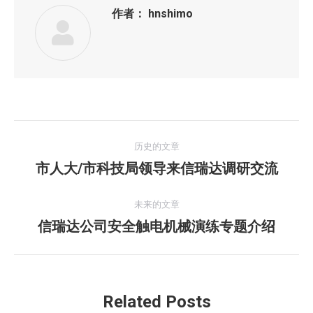
作者：
hnshimo
文
历史的文章
章
市人大/市科技局领导来信瑞达调研交流
历
史
导
的
未来的文章
航
文
信瑞达公司安全触电机械演练专题介绍
未
章：
来
的
文
Related Posts
章：