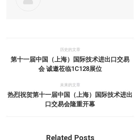
文
历史的文章
章
第十一届中国（上海）国际技术进出口交易
历
会 诚邀莅临1C128展位
导
史
的
航
未来的文章
文
热烈祝贺第十一届中国（上海）国际技术进出
章：
未
口交易会隆重开幕
来
的
文
章：
Related Posts