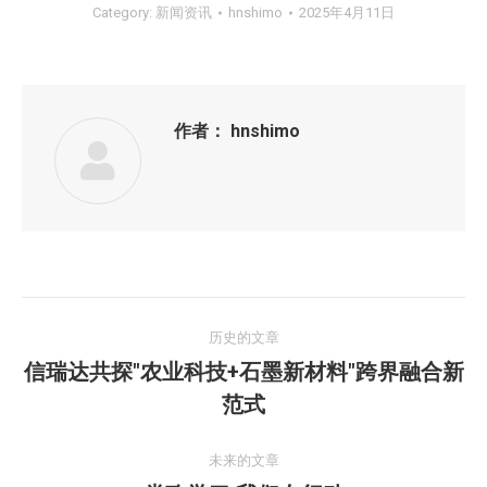
Category:
新闻资讯
hnshimo
2025年4月11日
作者：
hnshimo
文
历史的文章
章
信瑞达共探"农业科技+石墨新材料"跨界融合新
历
范式
导
史
的
航
未来的文章
文