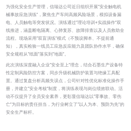
为强化安全生产管理，信瑞达公司近日组织开展“安全触电机
械事故应急演练”，聚焦生产车间高频风险场景，模拟设备漏
电、人员触电等突发状况。演练通过“理论培训+实战操作”双
线推进，涵盖断电隔离、心肺复苏、故障排查以及人员救助全
流程。现场采用“双盲演练”模式（不预设脚本、不提前通
知），真实检验一线员工应急反应能力及团队协作水平，确保
安全规程从“纸面”落实到“地面”。
此次演练深度融入企业“安全至上”理念，结合石墨生产设备特
性定制风险防控方案，同步升级机械防护装置与绝缘工具配
置。通过复盘分析高频失误点，公司针对性优化标准化操作手
册，并建立“安全考核”制度，将演练表现与岗位绩效联动。活
动不仅提升了全员安全素养，更彰显信瑞达以“零事故、零伤
亡”为目标的责任担当，为行业树立了“以人为本、预防为先”的
安全生产标杆。