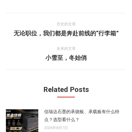
文
历史的文章
章
无论职位，我们都是奔赴前线的“行李箱”
历
史
导
的
未来的文章
航
文
小雪至，冬始俏
未
章：
来
的
文
Related Posts
章：
信瑞达石墨的承烧板、承载板有什么特
点？选型看什么？
2026年8月7日