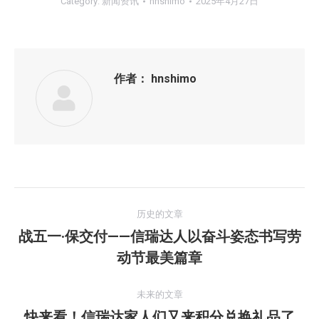
Category:
新闻资讯
hnshimo
2025年4月27日
作者：
hnshimo
文
历史的文章
章
战五一·保交付——信瑞达人以奋斗姿态书写劳
历
动节最美篇章
导
史
的
航
未来的文章
文
快来看！信瑞达家人们又来积分兑换礼品了
未