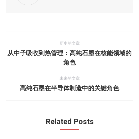
文
历史的文章
章
从中子吸收到热管理：高纯石墨在核能领域的
历
角色
导
史
的
航
未来的文章
文
高纯石墨在半导体制造中的关键角色
未
章：
来
的
文
Related Posts
章：