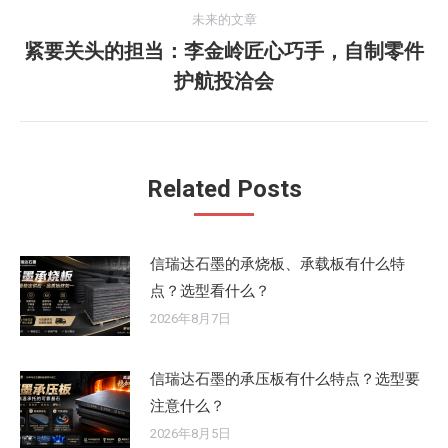
导
的
未来的文章
航
文
紧要关头的担当：李金岭匠心巧手，自制零件
未
章：
护航投洽会
来
的
文
章：
Related Posts
信瑞达石墨的承烧板、承载板有什么特
点？选型看什么？
2026年8月7日
信瑞达石墨的承压板有什么特点？选型要
注意什么？
2026年8月5日