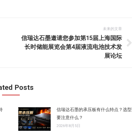
未来的文章
信瑞达石墨邀请您参加第15届上海国际
长时储能展览会第4届液流电池技术发
未
来
展论坛
的
文
章：
ated Posts
特
信瑞达石墨的承压板有什么特点？选型
要注意什么？
2026年8月5日