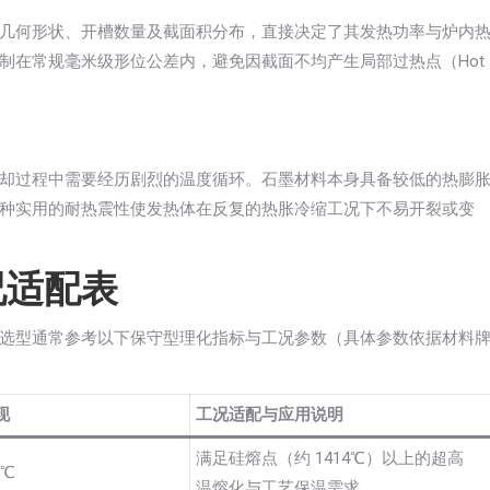
几何形状、开槽数量及截面积分布，直接决定了其发热功率与炉内
制在常规毫米级形位公差内，避免因截面不均产生局部过热点（Hot
却过程中需要经历剧烈的温度循环。石墨材料本身具备较低的热膨
种实用的耐热震性使发热体在反复的热胀冷缩工况下不易开裂或变
况适配表
选型通常参考以下保守型理化指标与工况参数（具体参数依据材料
现
工况适配与应用说明
满足硅熔点（约 1414℃）以上的超高
0℃
温熔化与工艺保温需求