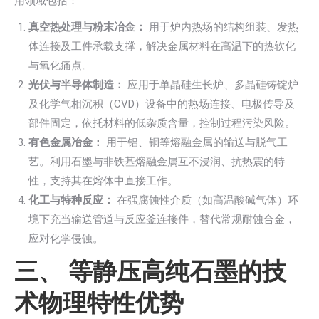
用领域包括：
真空热处理与粉末冶金：
用于炉内热场的结构组装、发热
体连接及工件承载支撑，解决金属材料在高温下的热软化
与氧化痛点。
光伏与半导体制造：
应用于单晶硅生长炉、多晶硅铸锭炉
及化学气相沉积（CVD）设备中的热场连接、电极传导及
部件固定，依托材料的低杂质含量，控制过程污染风险。
有色金属冶金：
用于铝、铜等熔融金属的输送与脱气工
艺。利用石墨与非铁基熔融金属互不浸润、抗热震的特
性，支持其在熔体中直接工作。
化工与特种反应：
在强腐蚀性介质（如高温酸碱气体）环
境下充当输送管道与反应釜连接件，替代常规耐蚀合金，
应对化学侵蚀。
三、 等静压高纯石墨的技
术物理特性优势