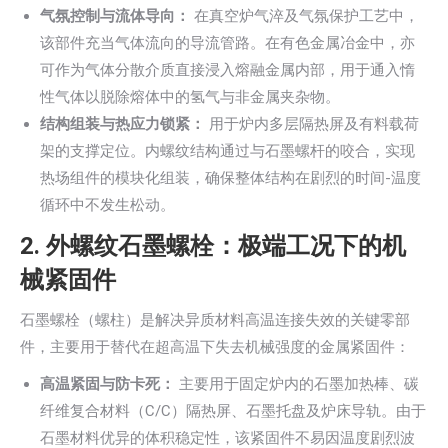
气氛控制与流体导向：
在真空炉气淬及气氛保护工艺中，
该部件充当气体流向的导流管路。在有色金属冶金中，亦
可作为气体分散介质直接浸入熔融金属内部，用于通入惰
性气体以脱除熔体中的氢气与非金属夹杂物。
结构组装与热应力锁紧：
用于炉内多层隔热屏及有料载荷
架的支撑定位。内螺纹结构通过与石墨螺杆的咬合，实现
热场组件的模块化组装，确保整体结构在剧烈的时间-温度
循环中不发生松动。
2. 外螺纹石墨螺栓：极端工况下的机
械紧固件
石墨螺栓（螺柱）是解决异质材料高温连接失效的关键零部
件，主要用于替代在超高温下失去机械强度的金属紧固件：
高温紧固与防卡死：
主要用于固定炉内的石墨加热棒、碳
纤维复合材料（C/C）隔热屏、石墨托盘及炉床导轨。由于
石墨材料优异的体积稳定性，该紧固件不易因温度剧烈波