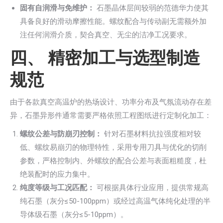
固有自润滑与免维护：
石墨晶体层间较弱的范德华力使其
具备良好的滑动摩擦性能。螺纹配合与传动副无需额外加
注任何润滑介质，契合真空、无尘的洁净工况要求。
四、 精密加工与选型制造
规范
由于各款真空高温炉的热场设计、功率分布及气氛流动存在差
异，石墨异形件通常需要严格依照工程图纸进行定制化加工：
螺纹公差与防崩刃控制：
针对石墨材料抗拉强度相对较
低、螺纹易崩刃的物理特性，采用专用刀具与优化的切削
参数，严格控制内、外螺纹的配合公差与表面粗糙度，杜
绝装配时的应力集中。
纯度等级与工况匹配：
可根据具体行业应用，提供常规高
纯石墨（灰分≤50-100ppm）或经过高温气体纯化处理的半
导体级石墨（灰分≤5-10ppm）。