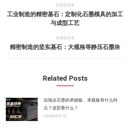
文
历史的文章
章
工业制造的精密基石：定制化石墨模具的加工
历
与成型工艺
导
史
的
航
未来的文章
文
精密制造的坚实基石：大规格等静压石墨块
未
章：
来
的
文
Related Posts
章：
信瑞达石墨的承烧板、承载板有什么特
点？选型看什么？
2026年8月7日