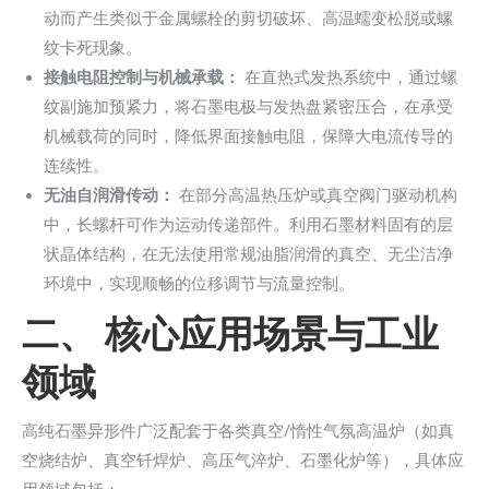
动而产生类似于金属螺栓的剪切破坏、高温蠕变松脱或螺
纹卡死现象。
接触电阻控制与机械承载：
在直热式发热系统中，通过螺
纹副施加预紧力，将石墨电极与发热盘紧密压合，在承受
机械载荷的同时，降低界面接触电阻，保障大电流传导的
连续性。
无油自润滑传动：
在部分高温热压炉或真空阀门驱动机构
中，长螺杆可作为运动传递部件。利用石墨材料固有的层
状晶体结构，在无法使用常规油脂润滑的真空、无尘洁净
环境中，实现顺畅的位移调节与流量控制。
二、 核心应用场景与工业
领域
高纯石墨异形件广泛配套于各类真空/惰性气氛高温炉（如真
空烧结炉、真空钎焊炉、高压气淬炉、石墨化炉等），具体应