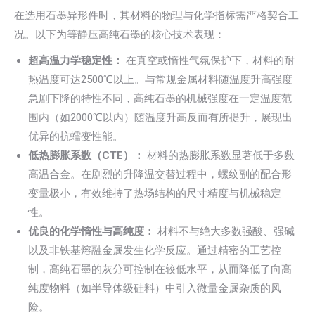
在选用石墨异形件时，其材料的物理与化学指标需严格契合工
况。以下为等静压高纯石墨的核心技术表现：
超高温力学稳定性：
在真空或惰性气氛保护下，材料的耐
热温度可达2500℃以上。与常规金属材料随温度升高强度
急剧下降的特性不同，高纯石墨的机械强度在一定温度范
围内（如2000℃以内）随温度升高反而有所提升，展现出
优异的抗蠕变性能。
低热膨胀系数（CTE）：
材料的热膨胀系数显著低于多数
高温合金。在剧烈的升降温交替过程中，螺纹副的配合形
变量极小，有效维持了热场结构的尺寸精度与机械稳定
性。
优良的化学惰性与高纯度：
材料不与绝大多数强酸、强碱
以及非铁基熔融金属发生化学反应。通过精密的工艺控
制，高纯石墨的灰分可控制在较低水平，从而降低了向高
纯度物料（如半导体级硅料）中引入微量金属杂质的风
险。