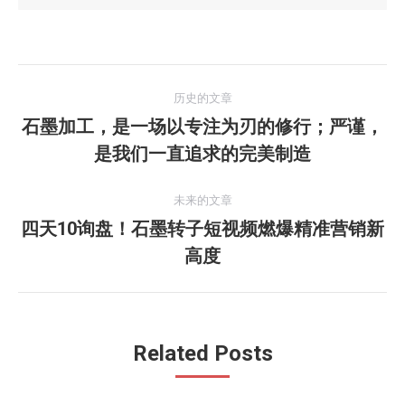
文
历史的文章
章
石墨加工，是一场以专注为刃的修行；严谨，
历
是我们一直追求的完美制造
导
史
的
航
未来的文章
文
四天10询盘！石墨转子短视频燃爆精准营销新
章：
未
高度
来
的
文
章：
Related Posts