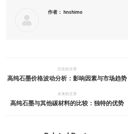
作者：
hnshimo
文
历史的文章
章
高纯石墨价格波动分析：影响因素与市场趋势
历
史
导
的
未来的文章
航
文
高纯石墨与其他碳材料的比较：独特的优势
未
章：
来
的
文