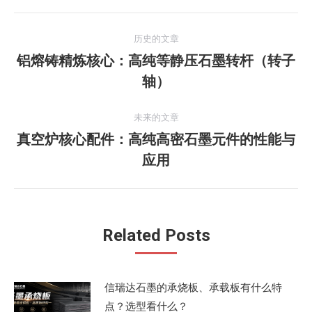
文
历史的文章
章
铝熔铸精炼核心：高纯等静压石墨转杆（转子
历
轴）
导
史
的
航
未来的文章
文
真空炉核心配件：高纯高密石墨元件的性能与
章：
未
应用
来
的
文
章：
Related Posts
信瑞达石墨的承烧板、承载板有什么特
点？选型看什么？