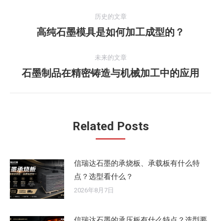
文
历史的文章
章
高纯石墨模具是如何加工成型的？
历
史
导
的
未来的文章
航
文
石墨制品在精密铸造与机械加工中的应用
未
章：
来
的
文
Related Posts
章：
信瑞达石墨的承烧板、承载板有什么特
点？选型看什么？
2026年8月7日
信瑞达石墨的承压板有什么特点？选型要