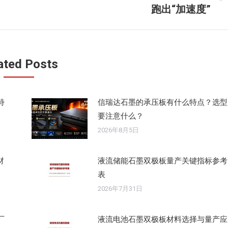
未
跑出“加速度”
来
的
文
章：
ated Posts
特
信瑞达石墨的承压板有什么特点？选型
要注意什么？
2026年8月5日
材
液流储能石墨双极板量产关键指标参考
表
2026年7月31日
厂
液流电池石墨双极板材料选择与量产应