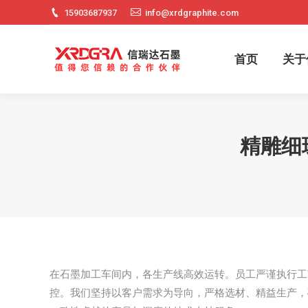
15903687937
info@xrdgraphite.com
首页
关
首页
关于
精雕细
在石墨加工车间内，各生产线高效运转。员工严谨执行工
控。我们坚持以客户需求为导向，严格选材、精益生产，