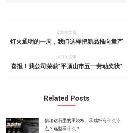
文
历史的文章
章
灯火通明的一周，我们这样把新品推向量产
历
史
导
的
未来的文章
航
文
喜报！我公司荣获“平顶山市五一劳动奖状”
未
章：
来
的
文
Related Posts
章：
信瑞达石墨的承烧板、承载板有什么特
点？选型看什么？