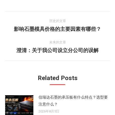
文
历史的文章
章
影响石墨模具价格的主要因素有哪些？
历
史
导
的
未来的文章
航
文
澄清：关于我公司设立分公司的误解
未
章：
来
的
文
Related Posts
章：
信瑞达石墨的承压板有什么特点？选型要
注意什么？
2026年8月5日