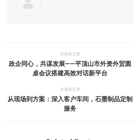
文
历史的文章
章
政企同心，共谋发展——平顶山市外资外贸圆
历
桌会议搭建高效对话新平台
导
史
的
航
未来的文章
文
从现场到方案：深入客户车间，石墨制品定制
章：
未
服务
来
的
文
章：