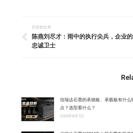
文
历史的文章
章
陈燕刘尽才：雨中的执行尖兵，企业的
历
忠诚卫士
导
史
的
航
文
章：
Rel
信瑞达石墨的承烧板、承载板有什么
点？选型看什么？
2026年8月7日