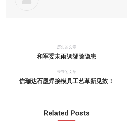
文
历史的文章
章
和军委未雨绸缪除隐患
历
史
导
的
未来的文章
航
文
信瑞达石墨焊接模具工艺革新见效！
未
章：
来
的
文
Related Posts
章：