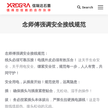
Search
Search:
念师傅强调安全接线规范
您在这里：
念师傅强调安全接线规范：
线头必须可靠压接！电缆外皮必须有效压合！
这关乎生命安
全，关乎用电安全。
绷紧安全弦，规范每一步，人人有责，共
同守护！
安全用电，从插座开始！规范使用，远离隐患：
插：
确保插头与插座紧密贴合
，无松动。湿手勿操作！
拔：
务必捏紧插头本体拔出
，
严禁生拉硬拽电源线
！这是导
致线缆损伤、接头松动的元凶。