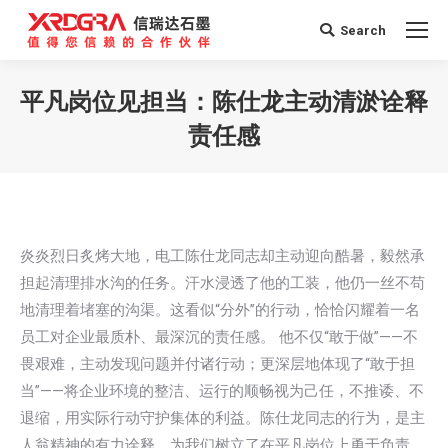
Search
Search:
平凡岗位见担当：陈仕龙主动清淤诠释
责任感
您在这里：
炎炎烈日炙烤大地，电工陈仕龙同志却主动迎向酷暑，毅然承
担起清理排水沟的任务。汗水浸透了他的工装，他仍一丝不苟
地清理着堵塞的沟渠。这看似“分外”的行动，恰恰闪耀着一名
员工对企业最质朴、最深沉的责任感。 他不仅“敢于做”——不
畏艰难，主动发现问题并付诸行动；更深层地体现了“敢于担
当”——将企业环境的整洁、运行的顺畅视为己任，不推诿、不
退缩，用实际行动守护集体的利益。陈仕龙同志的行为，是主
人翁精神的有力诠释，为我们树立了在平凡岗位上勇于负责、