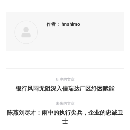
作者：
hnshimo
文
历史的文章
章
银行风雨无阻深入信瑞达厂区纾困赋能
历
史
导
的
未来的文章
航
文
陈燕刘尽才：雨中的执行尖兵，企业的忠诚卫
未
章：
士
来